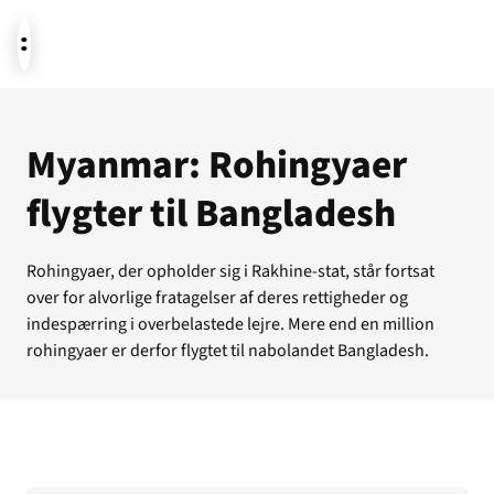
Aktuelt
Myanmar: Rohingyaer
flygter til Bangladesh
Støt
Rohingyaer, der opholder sig i Rakhine-stat, står fortsat
over for alvorlige fratagelser af deres rettigheder og
Om os
indespærring i overbelastede lejre. Mere end en million
rohingyaer er derfor flygtet til nabolandet Bangladesh.
Temaer i fokus