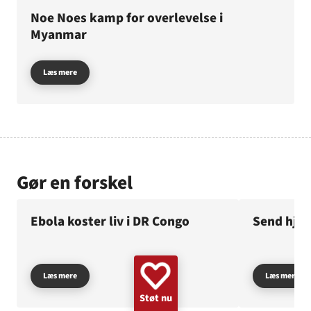
GAZA
KVINDER
UKRAINE
NØDHJÆLP
SUDAN
Noe Noes kamp for overlevelse i
Myanmar
MINERYDNING
KLIMA
BØRN
Læs mere
Gør en forskel
Ebola koster liv i DR Congo
Send hjæl
Læs mere
Læs mere
Støt nu