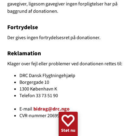
gavegiver, ligesom gavegiver ingen forpligtelser har på
GAZA
KVINDER
UKRAINE
NØDHJÆLP
SUDAN
baggrund af donationen.
MINERYDNING
KLIMA
BØRN
Fortrydelse
Der gives ingen fortrydelsesret på donationer.
Reklamation
Klager over fejl eller problemer ved donationen rettes til:
DRC Dansk Flygtningehjælp
Borgergade 10
1300 København K
Telefon 33 73 51 90
E-mail
bidrag@drc.ngo
CVR-nummer 20699310
Støt nu