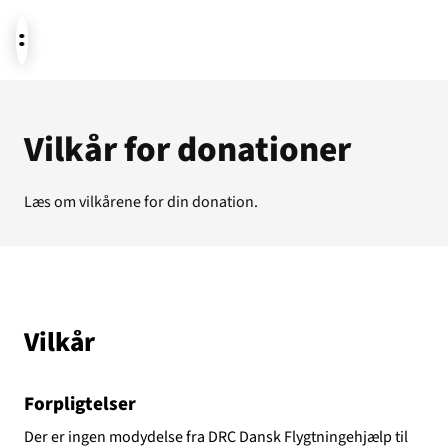
Aktuelt
Vilkår for donationer
Læs om vilkårene for din donation.
Støt
Om os
Vilkår
Forpligtelser
Der er ingen modydelse fra DRC Dansk Flygtningehjælp til
Temaer i fokus