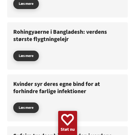
Læs mere
GAZA
KVINDER
UKRAINE
NØDHJÆLP
SUDAN
MINERYDNING
KLIMA
BØRN
Rohingyaerne i Bangladesh: verdens
største flygtningelejr
Læs mere
Kvinder syr deres egne bind for at
forhindre farlige infektioner
Læs mere
Støt nu