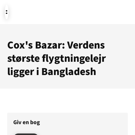
Aktuelt
Cox's Bazar: Verdens
største flygtningelejr
Støt
ligger i Bangladesh
Om os
Giv en bog
Temaer i fokus