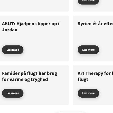
Læs mere
Støt
Temaer i fokus
AKUT: Hjælpen slipper op i
Syrien ét år eft
GAZA
KVINDER
UKRAINE
NØDH
m os
Jordan
MINERYDNING
KLIMA
BØRN
Læs mere
Læs mere
Familier på flugt har brug
Art Therapy for 
for varme og tryghed
flugt
Læs mere
Læs mere