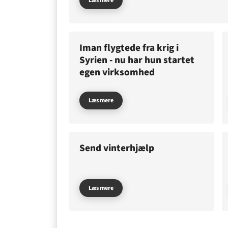
Læs mere
Iman flygtede fra krig i
O
Syrien - nu har hun startet
egen virksomhed
Læs mere
Send vinterhjælp
Læs mere