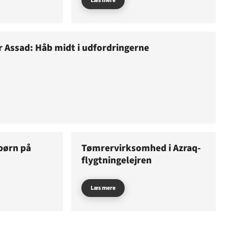
Læs mere
er Assad: Håb midt i udfordringerne
JÆLP
SUDAN
børn på
Tømrervirksomhed i Azraq-
flygtningelejren
Læs mere