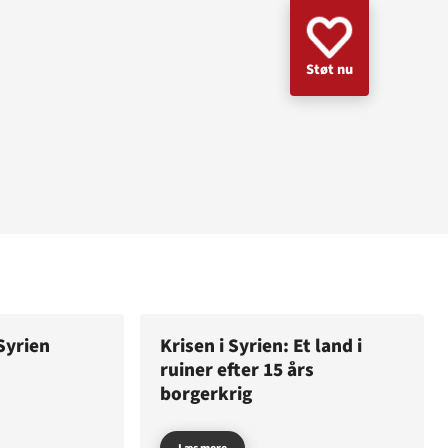
Støt nu
 Syrien
Krisen i Syrien: Et land i
ruiner efter 15 års
borgerkrig