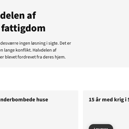
delen af
i fattigdom
desværre ingen løsning i sigte. Det er
en lange konflikt. Halvdelen af
r blevet fordrevet fra deres hjem.
 sønderbombede huse
15 år med krig i
tuelt