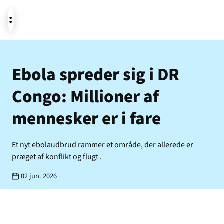
Aktuelt
Ebola spreder sig i DR
Congo: Millioner af
Støt
mennesker er i fare
Om os
Et nyt ebolaudbrud rammer et område, der allerede er
præget af konflikt og flugt .
02 jun. 2026
Temaer i fokus