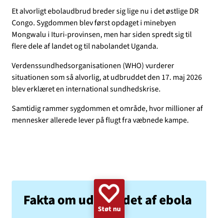
GAZA
KVINDER
UKRAINE
NØDHJÆLP
SUDAN
Et alvorligt ebolaudbrud breder sig lige nu i det østlige DR
Congo. Sygdommen blev først opdaget i minebyen
MINERYDNING
KLIMA
BØRN
Mongwalu i Ituri-provinsen, men har siden spredt sig til
flere dele af landet og til nabolandet Uganda.
Verdenssundhedsorganisationen (WHO) vurderer
situationen som så alvorlig, at udbruddet den 17. maj 2026
blev erklæret en international sundhedskrise.
Samtidig rammer sygdommen et område, hvor millioner af
mennesker allerede lever på flugt fra væbnede kampe.
Fakta om udbruddet af ebola
Støt nu