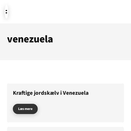
venezuela
Aktuelt
Støt
Om os
Kraftige jordskælv i Venezuela
Læs mere
Temaer i fokus