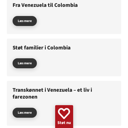
Fra Venezuela til Colombia
GAZA
KVINDER
UKRAINE
NØDHJÆLP
SUDAN
MINERYDNING
KLIMA
BØRN
Læs mere
Støt familier i Colombia
Læs mere
Transkønnet i Venezuela – et liv i
farezonen
Læs mere
Støt nu