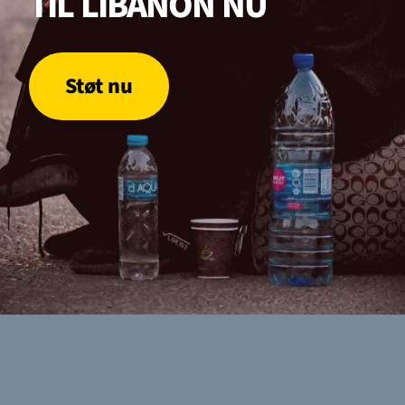
TIL LIBANON NU
GAZA
KVINDER
UKRAINE
NØDHJÆLP
SUDAN
MINERYDNING
KLIMA
BØRN
Støt nu