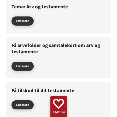
GAZA
KVINDER
UKRAINE
NØDHJÆLP
SUDAN
Tema: Arv og testamente
MINERYDNING
KLIMA
BØRN
Læs mere
Få arvefolder og samtalekort om arv og
testamente
Læs mere
Få tilskud til dit testamente
Læs mere
Støt nu