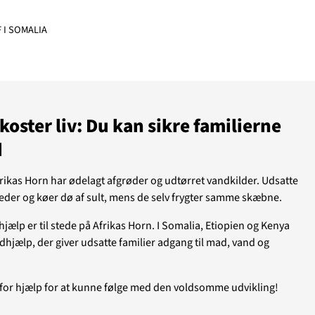
I SOMALIA
JÆLP
SUDAN
koster liv: Du kan sikre familierne
d
frikas Horn har ødelagt afgrøder og udtørret vandkilder. Udsatte
geder og køer dø af sult, mens de selv frygter samme skæbne.
ælp er til stede på Afrikas Horn. I Somalia, Etiopien og Kenya
hjælp, der giver udsatte familier adgang til mad, vand og
 for hjælp for at kunne følge med den voldsomme udvikling!