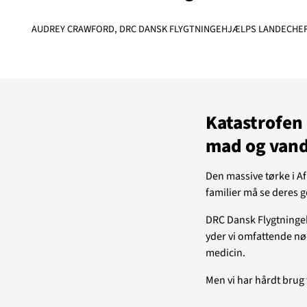
Støt
AUDREY CRAWFORD, DRC DANSK FLYGTNINGEHJÆLPS LANDECHEF 
Temaer i fokus
GAZA
KVINDER
UKRAINE
NØDH
m os
MINERYDNING
KLIMA
BØRN
Katastrofen 
mad og van
Den massive tørke i A
familier må se deres 
DRC Dansk Flygtningehj
yder vi omfattende nød
medicin.
Men vi har hårdt brug