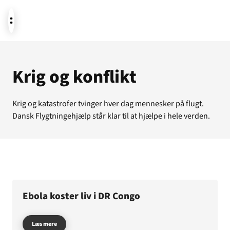
Aktuelt
Krig og konflikt
Krig og katastrofer tvinger hver dag mennesker på flugt.
Støt
Dansk Flygtningehjælp står klar til at hjælpe i hele verden.
Om os
Ebola koster liv i DR Congo
Læs mere
Temaer i fokus