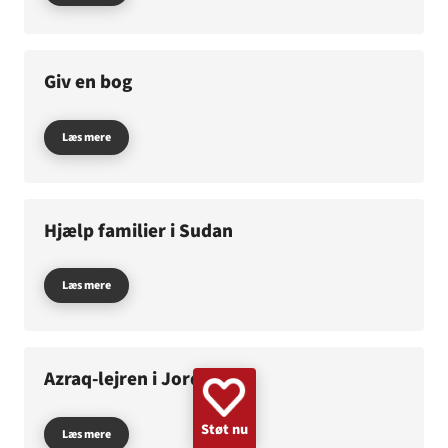
GAZA
KVINDER
UKRAINE
NØDHJÆLP
SUDAN
MINERYDNING
KLIMA
BØRN
Giv en bog
Læs mere
Hjælp familier i Sudan
Læs mere
Azraq-lejren i Jordan
Støt nu
Læs mere