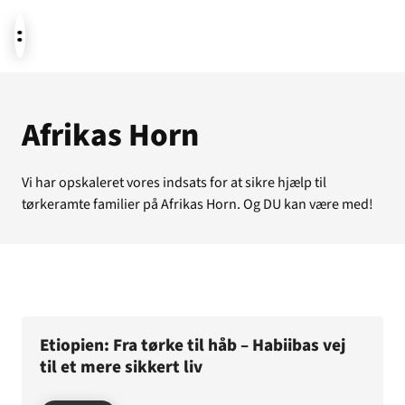
Aktuelt
Afrikas Horn
Vi har opskaleret vores indsats for at sikre hjælp til
Støt
tørkeramte familier på Afrikas Horn. Og DU kan være med!
Om os
Etiopien: Fra tørke til håb – Habiibas vej
til et mere sikkert liv
Temaer i fokus