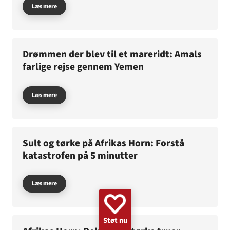
Læs mere
GAZA
KVINDER
UKRAINE
NØDHJÆLP
SUDAN
MINERYDNING
KLIMA
BØRN
Drømmen der blev til et mareridt: Amals
farlige rejse gennem Yemen
Læs mere
Sult og tørke på Afrikas Horn: Forstå
katastrofen på 5 minutter
Læs mere
Støt nu